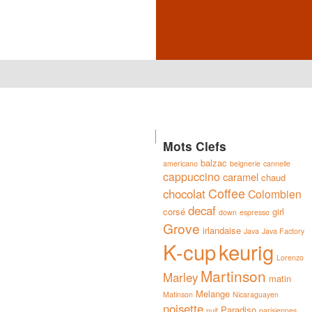
Mots Clefs
balzac
americano
beignerie
cannelle
cappuccino
caramel
chaud
Coffee
chocolat
Colombien
decaf
corsé
girl
down
espresso
Grove
irlandaise
Java
Java Factory
K-cup
keurig
Lorenzo
Martinson
Marley
matin
Melange
Matinson
Nicaraguayen
noisette
Paradiso
nuit
parisiennes