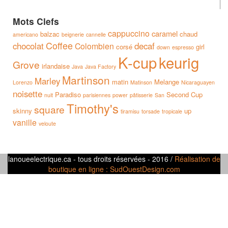
Mots Clefs
cappuccino
caramel
balzac
chaud
americano
beignerie
cannelle
Coffee
chocolat
decaf
Colombien
corsé
girl
down
espresso
K-cup
keurig
Grove
irlandaise
Java
Java Factory
Martinson
Marley
matin
Melange
Lorenzo
Matinson
Nicaraguayen
noisette
Paradiso
Second Cup
nuit
parisiennes
power
pâtisserie
San
Timothy's
square
skinny
up
tiramisu
torsade
tropicale
vanille
veloute
lanoueelectrique.ca - tous droits réservées - 2016 /
Réalisation de
boutique en ligne : SudOuestDesign.com