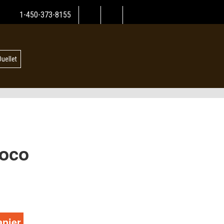
1-450-373-8155
Ouellet
Coco
anier