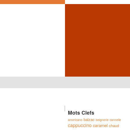
Mots Clefs
balzac
americano
beignerie
cannelle
cappuccino
caramel
chaud