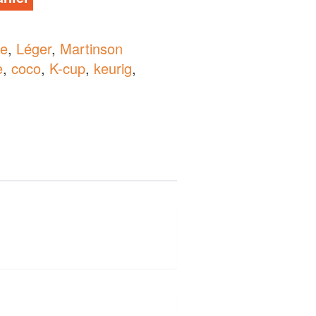
ue
,
Léger
,
Martinson
e
,
coco
,
K-cup
,
keurig
,