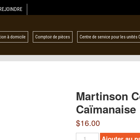
REJOINDRE
ion à domicile
Comptoir de pièces
Centre de service pour les unités 
Martinson 
Caïmanaise
$
16.00
Ajouter au p