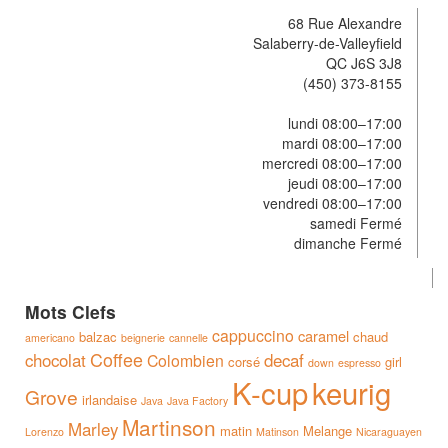
68 Rue Alexandre
Salaberry-de-Valleyfield
QC J6S 3J8
(450) 373-8155
lundi 08:00–17:00
mardi 08:00–17:00
mercredi 08:00–17:00
jeudi 08:00–17:00
vendredi 08:00–17:00
samedi Fermé
dimanche Fermé
Mots Clefs
cappuccino
caramel
balzac
chaud
americano
beignerie
cannelle
Coffee
chocolat
decaf
Colombien
corsé
girl
down
espresso
K-cup
keurig
Grove
irlandaise
Java
Java Factory
Martinson
Marley
matin
Melange
Lorenzo
Matinson
Nicaraguayen