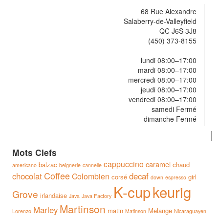
68 Rue Alexandre
Salaberry-de-Valleyfield
QC J6S 3J8
(450) 373-8155
lundi 08:00–17:00
mardi 08:00–17:00
mercredi 08:00–17:00
jeudi 08:00–17:00
vendredi 08:00–17:00
samedi Fermé
dimanche Fermé
Mots Clefs
cappuccino
caramel
balzac
chaud
americano
beignerie
cannelle
Coffee
chocolat
decaf
Colombien
corsé
girl
down
espresso
K-cup
keurig
Grove
irlandaise
Java
Java Factory
Martinson
Marley
matin
Melange
Lorenzo
Matinson
Nicaraguayen