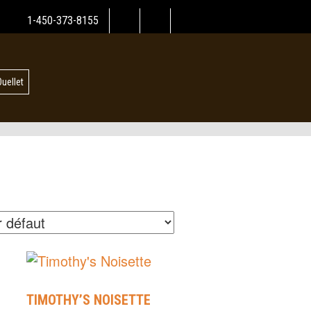
1-450-373-8155
Ouellet
TIMOTHY’S NOISETTE