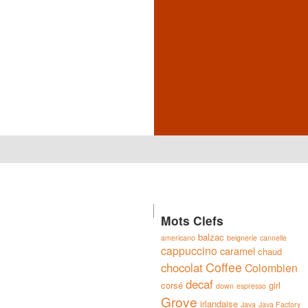
Mots Clefs
balzac
americano
beignerie
cannelle
cappuccino
caramel
chaud
Coffee
chocolat
Colombien
decaf
corsé
girl
down
espresso
Grove
irlandaise
Java
Java Factory