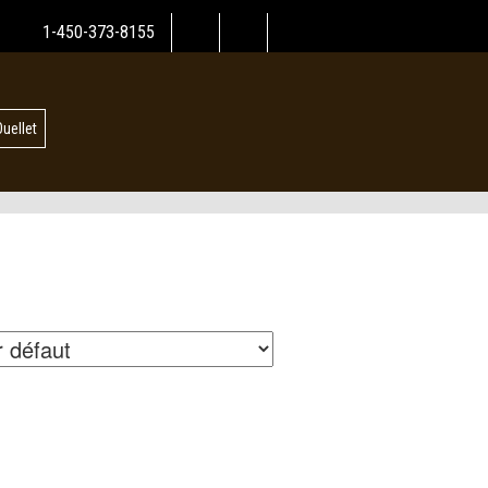
1-450-373-8155
Ouellet