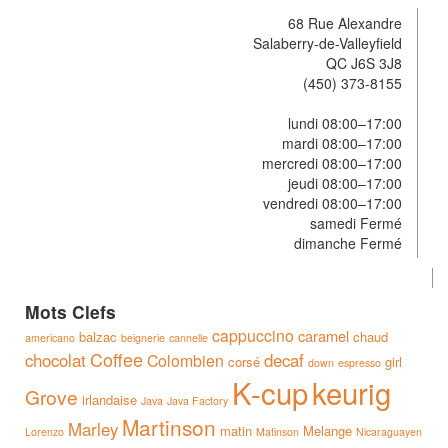
68 Rue Alexandre
Salaberry-de-Valleyfield
QC J6S 3J8
(450) 373-8155
lundi 08:00–17:00
mardi 08:00–17:00
mercredi 08:00–17:00
jeudi 08:00–17:00
vendredi 08:00–17:00
samedi Fermé
dimanche Fermé
Mots Clefs
cappuccino
caramel
balzac
chaud
americano
beignerie
cannelle
Coffee
chocolat
decaf
Colombien
corsé
girl
down
espresso
K-cup
keurig
Grove
irlandaise
Java
Java Factory
Martinson
Marley
matin
Melange
Lorenzo
Matinson
Nicaraguayen