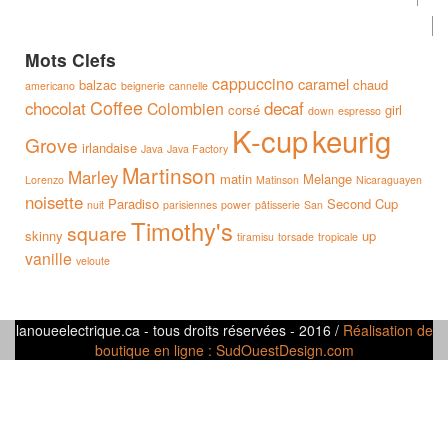
Mots Clefs
cappuccino
caramel
balzac
chaud
americano
beignerie
cannelle
Coffee
chocolat
decaf
Colombien
corsé
girl
down
espresso
K-cup
keurig
Grove
irlandaise
Java
Java Factory
Martinson
Marley
matin
Melange
Lorenzo
Matinson
Nicaraguayen
noisette
Paradiso
Second Cup
nuit
parisiennes
power
pâtisserie
San
Timothy's
square
skinny
up
tiramisu
torsade
tropicale
vanille
veloute
lanoueelectrique.ca - tous droits réservées - 2016 /
Réalisation de
boutique en ligne : SudOuestDesign.com