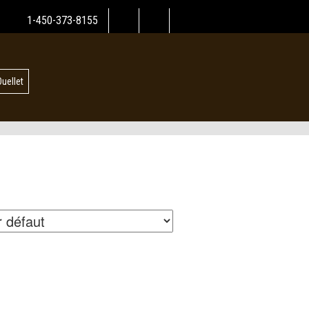
1-450-373-8155
Ouellet