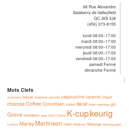
68 Rue Alexandre
Salaberry-de-Valleyfield
QC J6S 3J8
(450) 373-8155
lundi 08:00–17:00
mardi 08:00–17:00
mercredi 08:00–17:00
jeudi 08:00–17:00
vendredi 08:00–17:00
samedi Fermé
dimanche Fermé
Mots Clefs
cappuccino
caramel
balzac
chaud
americano
beignerie
cannelle
Coffee
chocolat
decaf
Colombien
corsé
girl
down
espresso
K-cup
keurig
Grove
irlandaise
Java
Java Factory
Martinson
Marley
matin
Melange
Lorenzo
Matinson
Nicaraguayen