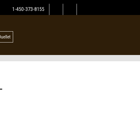
1-450-373-8155
Ouellet
L