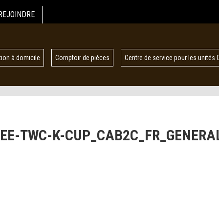
REJOINDRE
ion à domicile
Comptoir de pièces
Centre de service pour les unités 
EE-TWC-K-CUP_CAB2C_FR_GENERA