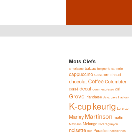
Mots Clefs
balzac
americano
beignerie
cannelle
cappuccino
caramel
chaud
Coffee
chocolat
Colombien
decaf
corsé
girl
down
espresso
Grove
irlandaise
Java
Java Factory
K-cup
keurig
Lorenzo
Martinson
Marley
matin
Melange
Matinson
Nicaraguayen
noisette
Paradiso
nuit
parisiennes