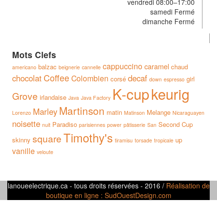
vendredi 08:00–17:00
samedi Fermé
dimanche Fermé
Mots Clefs
cappuccino
caramel
balzac
chaud
americano
beignerie
cannelle
Coffee
chocolat
decaf
Colombien
corsé
girl
down
espresso
K-cup
keurig
Grove
irlandaise
Java
Java Factory
Martinson
Marley
matin
Melange
Lorenzo
Matinson
Nicaraguayen
noisette
Paradiso
Second Cup
nuit
parisiennes
power
pâtisserie
San
Timothy's
square
skinny
up
tiramisu
torsade
tropicale
vanille
veloute
lanoueelectrique.ca - tous droits réservées - 2016 /
Réalisation de
boutique en ligne : SudOuestDesign.com