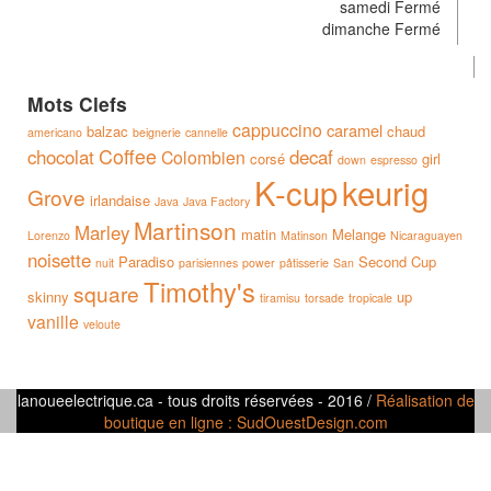
samedi Fermé
dimanche Fermé
Mots Clefs
cappuccino
caramel
balzac
chaud
americano
beignerie
cannelle
Coffee
chocolat
decaf
Colombien
corsé
girl
down
espresso
K-cup
keurig
Grove
irlandaise
Java
Java Factory
Martinson
Marley
matin
Melange
Lorenzo
Matinson
Nicaraguayen
noisette
Paradiso
Second Cup
nuit
parisiennes
power
pâtisserie
San
Timothy's
square
skinny
up
tiramisu
torsade
tropicale
vanille
veloute
lanoueelectrique.ca - tous droits réservées - 2016 /
Réalisation de
boutique en ligne : SudOuestDesign.com